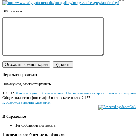
BBCode
вкл.
Переслать приятелю
Пожалуйста, зарегистрируйтесь...
TOP 12:
Лучшие оценки
-
Самые новые
-
Последние комментарии
-
Самые популярные
Общее количество фотографий во всех категориях: 2,177
К обзорной странице категории
В
барахолке
Нет сообщений для показа
Последнее
сообщение на форуме