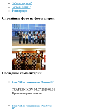
Забыли пароль?
Забыли логин?
Регистрация
Случайные
фото из фотогалереи
Последние
комментарии
2 этап ЧКК по горным гонкам "Псеушхо-26"
TRAPEZNIKOV
04.07.2026 09:31
Пришли первые заявки
1 этап ЧКК по горным гонкам "Роза Хутор -
26"