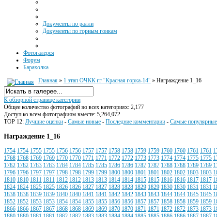
Документы по ралли
Документы по горным гонкам
Фотогалерея
Форум
Барахолка
Главная
»
1 этап ОЧКК гг "Красная горка-14"
» Награждение 1_16
К обзорной странице категории
Общее количество фотографий во всех категориях: 2,177
Доступ ко всем фотографиям вместе: 5,264,072
TOP 12:
Лучшие оценки
-
Самые новые
-
Последние комментарии
-
Самые популярные
Награждение 1_16
1754
1754
1755
1755
1756
1756
1757
1757
1758
1758
1759
1759
1760
1760
1761
1761
1
1768
1768
1769
1769
1770
1770
1771
1771
1772
1772
1773
1773
1774
1774
1775
1775
1
1782
1782
1783
1783
1784
1784
1785
1785
1786
1786
1787
1787
1788
1788
1789
1789
1
1796
1796
1797
1797
1798
1798
1799
1799
1800
1800
1801
1801
1802
1802
1803
1803
1
1810
1810
1811
1811
1812
1812
1813
1813
1814
1814
1815
1815
1816
1816
1817
1817
1
1824
1824
1825
1825
1826
1826
1827
1827
1828
1828
1829
1829
1830
1830
1831
1831
1
1838
1838
1839
1839
1840
1840
1841
1841
1842
1842
1843
1843
1844
1844
1845
1845
1
1852
1852
1853
1853
1854
1854
1855
1855
1856
1856
1857
1857
1858
1858
1859
1859
1
1866
1866
1867
1867
1868
1868
1869
1869
1870
1870
1871
1871
1872
1872
1873
1873
1
1880
1880
1881
1881
1882
1882
1883
1883
1884
1884
1885
1885
1886
1886
1887
1887
1