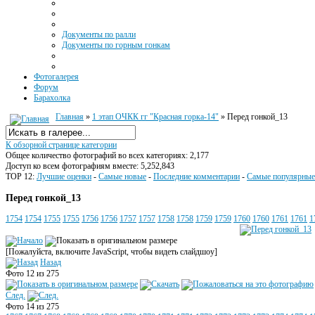
Документы по ралли
Документы по горным гонкам
Фотогалерея
Форум
Барахолка
Главная
»
1 этап ОЧКК гг "Красная горка-14"
» Перед гонкой_13
К обзорной странице категории
Общее количество фотографий во всех категориях: 2,177
Доступ ко всем фотографиям вместе: 5,252,843
TOP 12:
Лучшие оценки
-
Самые новые
-
Последние комментарии
-
Самые популярные
Перед гонкой_13
1754
1754
1755
1755
1756
1756
1757
1757
1758
1758
1759
1759
1760
1760
1761
1761
1
[Пожалуйста, включите JavaScript, чтобы видеть слайдшоу]
Назад
Фото 12 из 275
След.
Фото 14 из 275