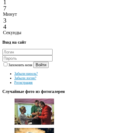
1
7
Минут
3
4
Секунды
Вход
на сайт
Войти
Запомнить меня
Забыли пароль?
Забыли логин?
Регистрация
Случайные
фото из фотогалереи