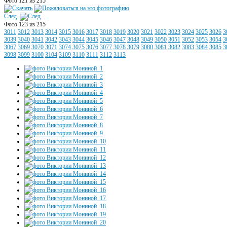
Фото 121 из 215
След.
Фото 123 из 215
3011
3012
3013
3014
3015
3016
3017
3018
3019
3020
3021
3022
3023
3024
3025
3026
3
3039
3040
3041
3042
3043
3044
3045
3046
3047
3048
3049
3050
3051
3052
3053
3054
3
3067
3069
3070
3071
3074
3075
3076
3077
3078
3079
3080
3081
3082
3083
3084
3085
3
3098
3099
3100
3104
3109
3110
3111
3112
3113