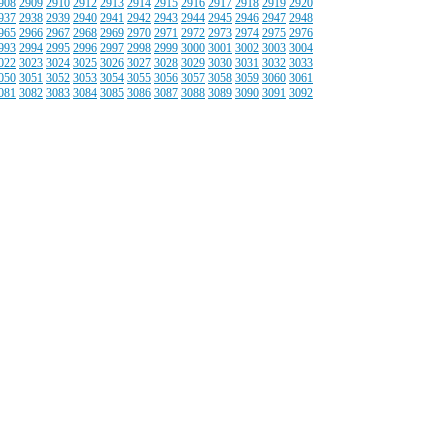
908
2909
2910
2912
2913
2914
2915
2916
2917
2918
2919
2920
937
2938
2939
2940
2941
2942
2943
2944
2945
2946
2947
2948
965
2966
2967
2968
2969
2970
2971
2972
2973
2974
2975
2976
993
2994
2995
2996
2997
2998
2999
3000
3001
3002
3003
3004
022
3023
3024
3025
3026
3027
3028
3029
3030
3031
3032
3033
050
3051
3052
3053
3054
3055
3056
3057
3058
3059
3060
3061
081
3082
3083
3084
3085
3086
3087
3088
3089
3090
3091
3092