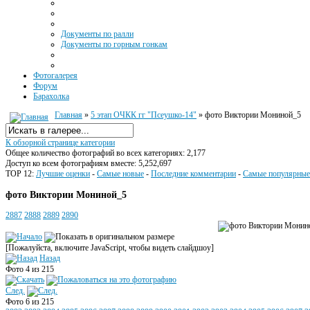
Документы по ралли
Документы по горным гонкам
Фотогалерея
Форум
Барахолка
Главная
»
5 этап ОЧКК гг "Псеушко-14"
» фото Виктории Мониной_5
К обзорной странице категории
Общее количество фотографий во всех категориях: 2,177
Доступ ко всем фотографиям вместе: 5,252,697
TOP 12:
Лучшие оценки
-
Самые новые
-
Последние комментарии
-
Самые популярные
фото Виктории Мониной_5
2887
2888
2889
2890
[Пожалуйста, включите JavaScript, чтобы видеть слайдшоу]
Назад
Фото 4 из 215
След.
Фото 6 из 215