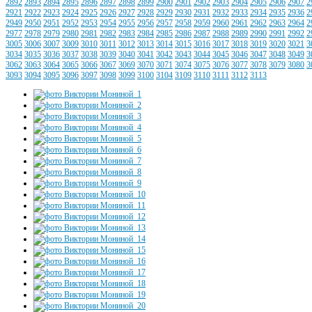
2892
2893
2894
2895
2896
2897
2898
2899
2900
2901
2902
2903
2904
2905
2906
2907
2
2921
2922
2923
2924
2925
2926
2927
2928
2929
2930
2931
2932
2933
2934
2935
2936
2
2949
2950
2951
2952
2953
2954
2955
2956
2957
2958
2959
2960
2961
2962
2963
2964
2
2977
2978
2979
2980
2981
2982
2983
2984
2985
2986
2987
2988
2989
2990
2991
2992
2
3005
3006
3007
3009
3010
3011
3012
3013
3014
3015
3016
3017
3018
3019
3020
3021
3
3034
3035
3036
3037
3038
3039
3040
3041
3042
3043
3044
3045
3046
3047
3048
3049
3
3062
3063
3064
3065
3066
3067
3069
3070
3071
3074
3075
3076
3077
3078
3079
3080
3
3093
3094
3095
3096
3097
3098
3099
3100
3104
3109
3110
3111
3112
3113