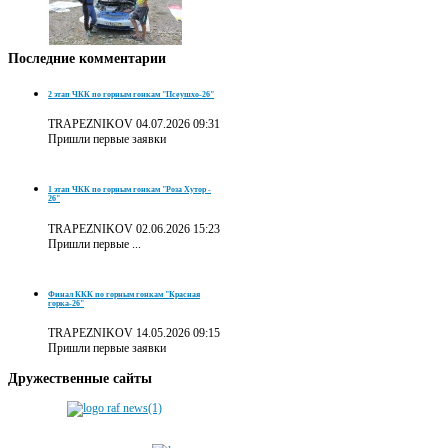
Последние
комментарии
2 этап ЧКК по горным гонкам "Псеушхо-26"
TRAPEZNIKOV
04.07.2026 09:31
Пришли первые заявки
1 этап ЧКК по горным гонкам "Роза Хутор -
26"
TRAPEZNIKOV
02.06.2026 15:23
Пришли первые ...
Финал ККК по горным гонкам "Красная
горка-26"
TRAPEZNIKOV
14.05.2026 09:15
Пришли первые заявки
Дружественные
сайты