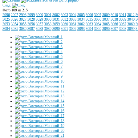
След.
Фото 109 из 215
2996
2997
2998
2999
3000
3001
3002
3003
3004
3005
3006
3007
3009
3010
3011
3012
3
3025
3026
3027
3028
3029
3030
3031
3032
3033
3034
3035
3036
3037
3038
3039
3040
3
3053
3054
3055
3056
3057
3058
3059
3060
3061
3062
3063
3064
3065
3066
3067
3069
3
3084
3085
3086
3087
3088
3089
3090
3091
3092
3093
3094
3095
3096
3097
3098
3099
3