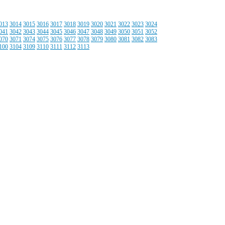
013
3014
3015
3016
3017
3018
3019
3020
3021
3022
3023
3024
041
3042
3043
3044
3045
3046
3047
3048
3049
3050
3051
3052
070
3071
3074
3075
3076
3077
3078
3079
3080
3081
3082
3083
100
3104
3109
3110
3111
3112
3113