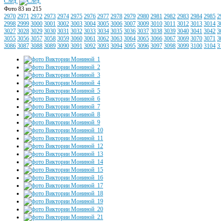
След.
Фото 83 из 215
2970
2971
2972
2973
2974
2975
2976
2977
2978
2979
2980
2981
2982
2983
2984
2985
2
2998
2999
3000
3001
3002
3003
3004
3005
3006
3007
3009
3010
3011
3012
3013
3014
3
3027
3028
3029
3030
3031
3032
3033
3034
3035
3036
3037
3038
3039
3040
3041
3042
3
3055
3056
3057
3058
3059
3060
3061
3062
3063
3064
3065
3066
3067
3069
3070
3071
3
3086
3087
3088
3089
3090
3091
3092
3093
3094
3095
3096
3097
3098
3099
3100
3104
3