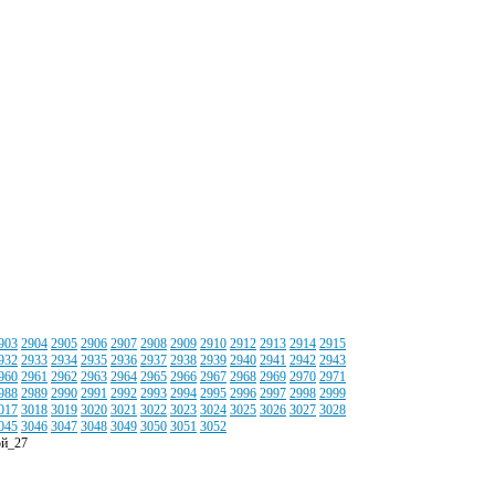
903
2904
2905
2906
2907
2908
2909
2910
2912
2913
2914
2915
932
2933
2934
2935
2936
2937
2938
2939
2940
2941
2942
2943
960
2961
2962
2963
2964
2965
2966
2967
2968
2969
2970
2971
988
2989
2990
2991
2992
2993
2994
2995
2996
2997
2998
2999
017
3018
3019
3020
3021
3022
3023
3024
3025
3026
3027
3028
045
3046
3047
3048
3049
3050
3051
3052