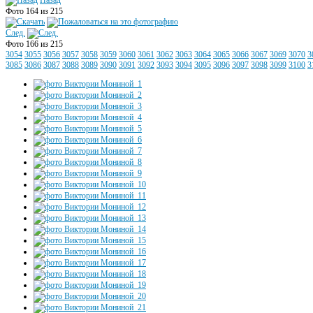
Назад
Фото 164 из 215
След.
Фото 166 из 215
3054
3055
3056
3057
3058
3059
3060
3061
3062
3063
3064
3065
3066
3067
3069
3070
3
3085
3086
3087
3088
3089
3090
3091
3092
3093
3094
3095
3096
3097
3098
3099
3100
3