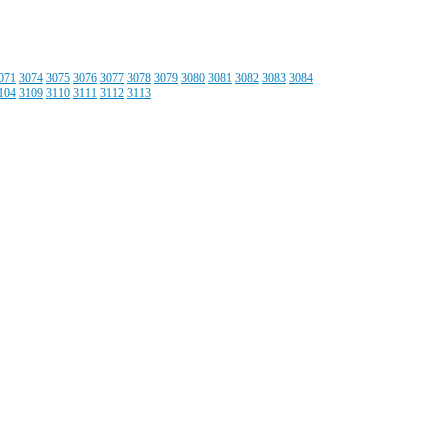
071
3074
3075
3076
3077
3078
3079
3080
3081
3082
3083
3084
104
3109
3110
3111
3112
3113