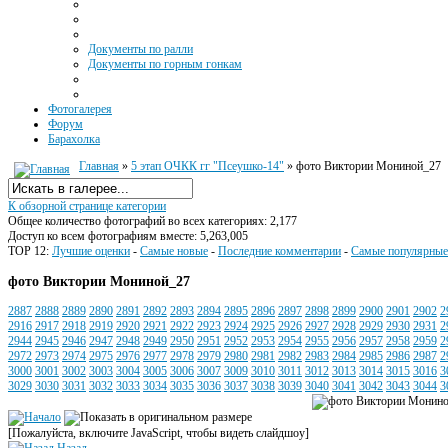
Документы по ралли
Документы по горным гонкам
Фотогалерея
Форум
Барахолка
Главная
»
5 этап ОЧКК гг "Псеушко-14"
» фото Виктории Мониной_27
К обзорной странице категории
Общее количество фотографий во всех категориях: 2,177
Доступ ко всем фотографиям вместе: 5,263,005
TOP 12:
Лучшие оценки
-
Самые новые
-
Последние комментарии
-
Самые популярные
фото Виктории Мониной_27
2887
2888
2889
2890
2891
2892
2893
2894
2895
2896
2897
2898
2899
2900
2901
2902
2
2916
2917
2918
2919
2920
2921
2922
2923
2924
2925
2926
2927
2928
2929
2930
2931
2
2944
2945
2946
2947
2948
2949
2950
2951
2952
2953
2954
2955
2956
2957
2958
2959
2
2972
2973
2974
2975
2976
2977
2978
2979
2980
2981
2982
2983
2984
2985
2986
2987
2
3000
3001
3002
3003
3004
3005
3006
3007
3009
3010
3011
3012
3013
3014
3015
3016
3
3029
3030
3031
3032
3033
3034
3035
3036
3037
3038
3039
3040
3041
3042
3043
3044
3
[Пожалуйста, включите JavaScript, чтобы видеть слайдшоу]