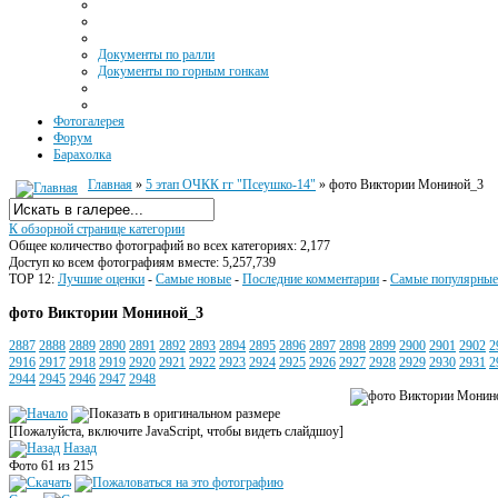
Документы по ралли
Документы по горным гонкам
Фотогалерея
Форум
Барахолка
Главная
»
5 этап ОЧКК гг "Псеушко-14"
» фото Виктории Мониной_3
К обзорной странице категории
Общее количество фотографий во всех категориях: 2,177
Доступ ко всем фотографиям вместе: 5,257,739
TOP 12:
Лучшие оценки
-
Самые новые
-
Последние комментарии
-
Самые популярные
фото Виктории Мониной_3
2887
2888
2889
2890
2891
2892
2893
2894
2895
2896
2897
2898
2899
2900
2901
2902
2
2916
2917
2918
2919
2920
2921
2922
2923
2924
2925
2926
2927
2928
2929
2930
2931
2
2944
2945
2946
2947
2948
[Пожалуйста, включите JavaScript, чтобы видеть слайдшоу]
Назад
Фото 61 из 215