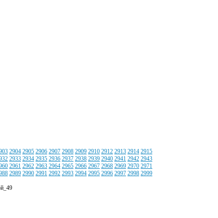
903
2904
2905
2906
2907
2908
2909
2910
2912
2913
2914
2915
932
2933
2934
2935
2936
2937
2938
2939
2940
2941
2942
2943
960
2961
2962
2963
2964
2965
2966
2967
2968
2969
2970
2971
988
2989
2990
2991
2992
2993
2994
2995
2996
2997
2998
2999