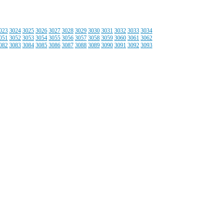
023
3024
3025
3026
3027
3028
3029
3030
3031
3032
3033
3034
051
3052
3053
3054
3055
3056
3057
3058
3059
3060
3061
3062
082
3083
3084
3085
3086
3087
3088
3089
3090
3091
3092
3093