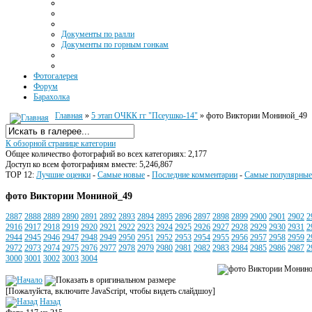
Документы по ралли
Документы по горным гонкам
Фотогалерея
Форум
Барахолка
Главная
»
5 этап ОЧКК гг "Псеушко-14"
» фото Виктории Мониной_49
К обзорной странице категории
Общее количество фотографий во всех категориях: 2,177
Доступ ко всем фотографиям вместе: 5,246,867
TOP 12:
Лучшие оценки
-
Самые новые
-
Последние комментарии
-
Самые популярные
фото Виктории Мониной_49
2887
2888
2889
2890
2891
2892
2893
2894
2895
2896
2897
2898
2899
2900
2901
2902
2
2916
2917
2918
2919
2920
2921
2922
2923
2924
2925
2926
2927
2928
2929
2930
2931
2
2944
2945
2946
2947
2948
2949
2950
2951
2952
2953
2954
2955
2956
2957
2958
2959
2
2972
2973
2974
2975
2976
2977
2978
2979
2980
2981
2982
2983
2984
2985
2986
2987
2
3000
3001
3002
3003
3004
[Пожалуйста, включите JavaScript, чтобы видеть слайдшоу]
Назад