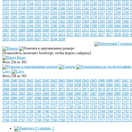
2523
2523
2524
2524
2525
2525
2526
2526
2527
2527
2528
2528
2529
2529
2530
2530
2
2537
2537
2538
2538
2539
2539
2540
2540
2541
2541
2542
2542
2543
2543
2544
2544
2
2551
2551
2552
2552
2553
2553
2554
2554
2555
2555
2556
2556
2557
2557
2558
2558
2
2565
2565
2566
2566
2567
2567
2568
2568
2569
2569
2570
2570
2571
2571
2572
2572
2
2579
2579
2580
2580
2581
2581
2582
2582
2583
2583
2584
2584
2585
2585
2586
2586
2
2593
2593
2594
2594
2595
2595
2596
2596
2597
2597
2598
2598
2599
2599
2600
2600
2
2607
2607
2608
2608
2609
2609
2610
2610
2611
2611
2612
2612
2613
2613
2614
2614
2
2621
2621
2622
2622
2623
2623
2624
2624
2625
2625
2626
2626
2627
2627
2628
2628
2
2635
2635
2636
2636
2637
2637
2638
2638
[Пожалуйста, включите JavaScript, чтобы видеть слайдшоу]
Назад
Фото 256 из 393
След.
Фото 258 из 393
2640
2640
2641
2641
2642
2642
2643
2643
2644
2644
2645
2645
2646
2646
2647
2647
2
2654
2654
2655
2655
2656
2656
2657
2657
2658
2658
2659
2659
2660
2660
2661
2661
2
2668
2668
2669
2669
2670
2670
2671
2671
2672
2672
2673
2673
2674
2674
2675
2675
2
2682
2682
2683
2683
2684
2684
2685
2685
2686
2686
2687
2687
2688
2688
2689
2689
2
2696
2696
2697
2697
2698
2698
2699
2699
2700
2700
2701
2701
2702
2702
2703
2703
2
2710
2710
2711
2711
2712
2712
2713
2713
2714
2714
2715
2715
2716
2716
2717
2717
2
2724
2724
2725
2725
2726
2726
2727
2727
2728
2728
2729
2729
2730
2730
2731
2731
2
2738
2738
2739
2739
2740
2740
2741
2741
2742
2742
2743
2743
2744
2744
2745
2745
2
2752
2752
2753
2753
2754
2754
2755
2755
2756
2756
2757
2757
2758
2758
2759
2759
2
2766
2766
2767
2767
2768
2768
2769
2769
2770
2770
2771
2771
2772
2772
2773
2773
2