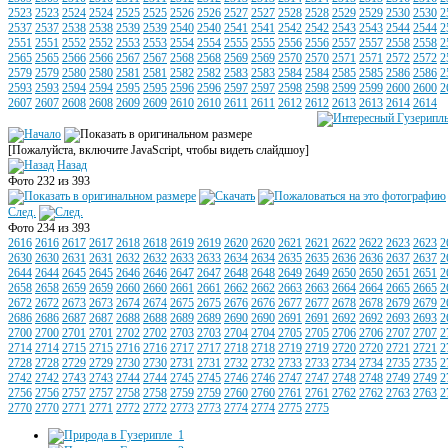
2523
2523
2524
2524
2525
2525
2526
2526
2527
2527
2528
2528
2529
2529
2530
2530
2
2537
2537
2538
2538
2539
2539
2540
2540
2541
2541
2542
2542
2543
2543
2544
2544
2
2551
2551
2552
2552
2553
2553
2554
2554
2555
2555
2556
2556
2557
2557
2558
2558
2
2565
2565
2566
2566
2567
2567
2568
2568
2569
2569
2570
2570
2571
2571
2572
2572
2
2579
2579
2580
2580
2581
2581
2582
2582
2583
2583
2584
2584
2585
2585
2586
2586
2
2593
2593
2594
2594
2595
2595
2596
2596
2597
2597
2598
2598
2599
2599
2600
2600
2
2607
2607
2608
2608
2609
2609
2610
2610
2611
2611
2612
2612
2613
2613
2614
2614
[Пожалуйста, включите JavaScript, чтобы видеть слайдшоу]
Назад
Фото 232 из 393
След.
Фото 234 из 393
2616
2616
2617
2617
2618
2618
2619
2619
2620
2620
2621
2621
2622
2622
2623
2623
2
2630
2630
2631
2631
2632
2632
2633
2633
2634
2634
2635
2635
2636
2636
2637
2637
2
2644
2644
2645
2645
2646
2646
2647
2647
2648
2648
2649
2649
2650
2650
2651
2651
2
2658
2658
2659
2659
2660
2660
2661
2661
2662
2662
2663
2663
2664
2664
2665
2665
2
2672
2672
2673
2673
2674
2674
2675
2675
2676
2676
2677
2677
2678
2678
2679
2679
2
2686
2686
2687
2687
2688
2688
2689
2689
2690
2690
2691
2691
2692
2692
2693
2693
2
2700
2700
2701
2701
2702
2702
2703
2703
2704
2704
2705
2705
2706
2706
2707
2707
2
2714
2714
2715
2715
2716
2716
2717
2717
2718
2718
2719
2719
2720
2720
2721
2721
2
2728
2728
2729
2729
2730
2730
2731
2731
2732
2732
2733
2733
2734
2734
2735
2735
2
2742
2742
2743
2743
2744
2744
2745
2745
2746
2746
2747
2747
2748
2748
2749
2749
2
2756
2756
2757
2757
2758
2758
2759
2759
2760
2760
2761
2761
2762
2762
2763
2763
2
2770
2770
2771
2771
2772
2772
2773
2773
2774
2774
2775
2775