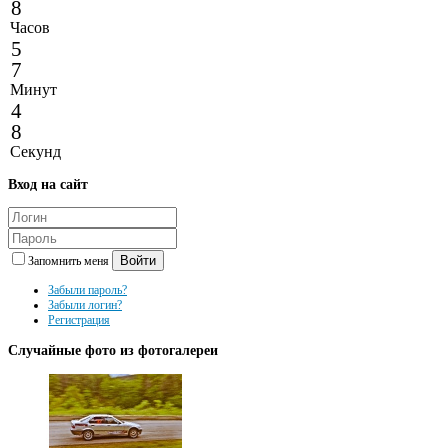
8
Часов
5
7
Минут
4
8
Секунд
Вход
на сайт
Войти
Запомнить меня
Забыли пароль?
Забыли логин?
Регистрация
Случайные
фото из фотогалереи