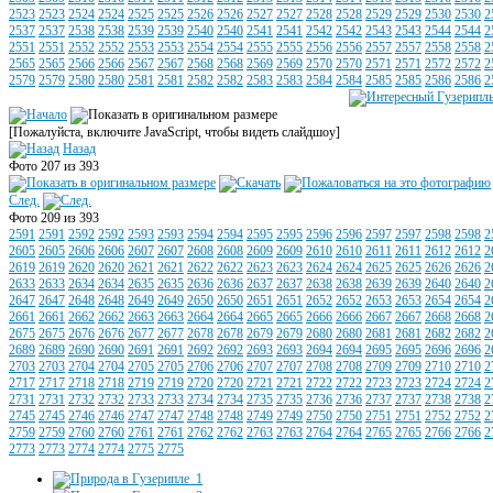
2523
2523
2524
2524
2525
2525
2526
2526
2527
2527
2528
2528
2529
2529
2530
2530
2
2537
2537
2538
2538
2539
2539
2540
2540
2541
2541
2542
2542
2543
2543
2544
2544
2
2551
2551
2552
2552
2553
2553
2554
2554
2555
2555
2556
2556
2557
2557
2558
2558
2
2565
2565
2566
2566
2567
2567
2568
2568
2569
2569
2570
2570
2571
2571
2572
2572
2
2579
2579
2580
2580
2581
2581
2582
2582
2583
2583
2584
2584
2585
2585
2586
2586
2
[Пожалуйста, включите JavaScript, чтобы видеть слайдшоу]
Назад
Фото 207 из 393
След.
Фото 209 из 393
2591
2591
2592
2592
2593
2593
2594
2594
2595
2595
2596
2596
2597
2597
2598
2598
2
2605
2605
2606
2606
2607
2607
2608
2608
2609
2609
2610
2610
2611
2611
2612
2612
2
2619
2619
2620
2620
2621
2621
2622
2622
2623
2623
2624
2624
2625
2625
2626
2626
2
2633
2633
2634
2634
2635
2635
2636
2636
2637
2637
2638
2638
2639
2639
2640
2640
2
2647
2647
2648
2648
2649
2649
2650
2650
2651
2651
2652
2652
2653
2653
2654
2654
2
2661
2661
2662
2662
2663
2663
2664
2664
2665
2665
2666
2666
2667
2667
2668
2668
2
2675
2675
2676
2676
2677
2677
2678
2678
2679
2679
2680
2680
2681
2681
2682
2682
2
2689
2689
2690
2690
2691
2691
2692
2692
2693
2693
2694
2694
2695
2695
2696
2696
2
2703
2703
2704
2704
2705
2705
2706
2706
2707
2707
2708
2708
2709
2709
2710
2710
2
2717
2717
2718
2718
2719
2719
2720
2720
2721
2721
2722
2722
2723
2723
2724
2724
2
2731
2731
2732
2732
2733
2733
2734
2734
2735
2735
2736
2736
2737
2737
2738
2738
2
2745
2745
2746
2746
2747
2747
2748
2748
2749
2749
2750
2750
2751
2751
2752
2752
2
2759
2759
2760
2760
2761
2761
2762
2762
2763
2763
2764
2764
2765
2765
2766
2766
2
2773
2773
2774
2774
2775
2775