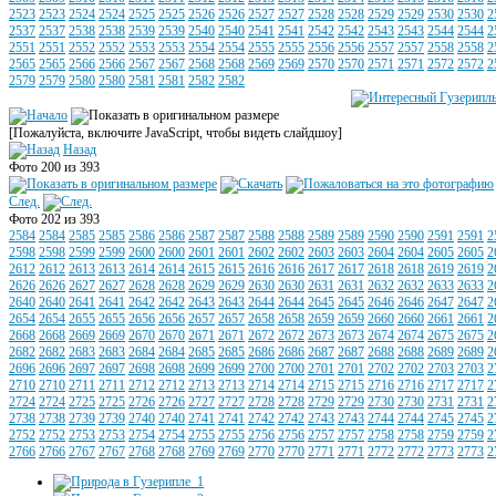
2523
2523
2524
2524
2525
2525
2526
2526
2527
2527
2528
2528
2529
2529
2530
2530
2
2537
2537
2538
2538
2539
2539
2540
2540
2541
2541
2542
2542
2543
2543
2544
2544
2
2551
2551
2552
2552
2553
2553
2554
2554
2555
2555
2556
2556
2557
2557
2558
2558
2
2565
2565
2566
2566
2567
2567
2568
2568
2569
2569
2570
2570
2571
2571
2572
2572
2
2579
2579
2580
2580
2581
2581
2582
2582
[Пожалуйста, включите JavaScript, чтобы видеть слайдшоу]
Назад
Фото 200 из 393
След.
Фото 202 из 393
2584
2584
2585
2585
2586
2586
2587
2587
2588
2588
2589
2589
2590
2590
2591
2591
2
2598
2598
2599
2599
2600
2600
2601
2601
2602
2602
2603
2603
2604
2604
2605
2605
2
2612
2612
2613
2613
2614
2614
2615
2615
2616
2616
2617
2617
2618
2618
2619
2619
2
2626
2626
2627
2627
2628
2628
2629
2629
2630
2630
2631
2631
2632
2632
2633
2633
2
2640
2640
2641
2641
2642
2642
2643
2643
2644
2644
2645
2645
2646
2646
2647
2647
2
2654
2654
2655
2655
2656
2656
2657
2657
2658
2658
2659
2659
2660
2660
2661
2661
2
2668
2668
2669
2669
2670
2670
2671
2671
2672
2672
2673
2673
2674
2674
2675
2675
2
2682
2682
2683
2683
2684
2684
2685
2685
2686
2686
2687
2687
2688
2688
2689
2689
2
2696
2696
2697
2697
2698
2698
2699
2699
2700
2700
2701
2701
2702
2702
2703
2703
2
2710
2710
2711
2711
2712
2712
2713
2713
2714
2714
2715
2715
2716
2716
2717
2717
2
2724
2724
2725
2725
2726
2726
2727
2727
2728
2728
2729
2729
2730
2730
2731
2731
2
2738
2738
2739
2739
2740
2740
2741
2741
2742
2742
2743
2743
2744
2744
2745
2745
2
2752
2752
2753
2753
2754
2754
2755
2755
2756
2756
2757
2757
2758
2758
2759
2759
2
2766
2766
2767
2767
2768
2768
2769
2769
2770
2770
2771
2771
2772
2772
2773
2773
2