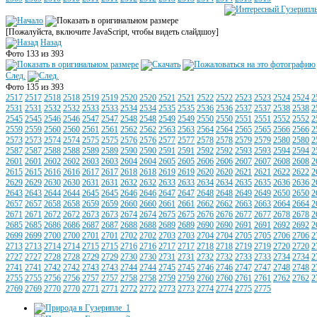
[Пожалуйста, включите JavaScript, чтобы видеть слайдшоу]
Назад
Фото 133 из 393
След.
Фото 135 из 393
2517
2517
2518
2518
2519
2519
2520
2520
2521
2521
2522
2522
2523
2523
2524
2524
2
2531
2531
2532
2532
2533
2533
2534
2534
2535
2535
2536
2536
2537
2537
2538
2538
2
2545
2545
2546
2546
2547
2547
2548
2548
2549
2549
2550
2550
2551
2551
2552
2552
2
2559
2559
2560
2560
2561
2561
2562
2562
2563
2563
2564
2564
2565
2565
2566
2566
2
2573
2573
2574
2574
2575
2575
2576
2576
2577
2577
2578
2578
2579
2579
2580
2580
2
2587
2587
2588
2588
2589
2589
2590
2590
2591
2591
2592
2592
2593
2593
2594
2594
2
2601
2601
2602
2602
2603
2603
2604
2604
2605
2605
2606
2606
2607
2607
2608
2608
2
2615
2615
2616
2616
2617
2617
2618
2618
2619
2619
2620
2620
2621
2621
2622
2622
2
2629
2629
2630
2630
2631
2631
2632
2632
2633
2633
2634
2634
2635
2635
2636
2636
2
2643
2643
2644
2644
2645
2645
2646
2646
2647
2647
2648
2648
2649
2649
2650
2650
2
2657
2657
2658
2658
2659
2659
2660
2660
2661
2661
2662
2662
2663
2663
2664
2664
2
2671
2671
2672
2672
2673
2673
2674
2674
2675
2675
2676
2676
2677
2677
2678
2678
2
2685
2685
2686
2686
2687
2687
2688
2688
2689
2689
2690
2690
2691
2691
2692
2692
2
2699
2699
2700
2700
2701
2701
2702
2702
2703
2703
2704
2704
2705
2705
2706
2706
2
2713
2713
2714
2714
2715
2715
2716
2716
2717
2717
2718
2718
2719
2719
2720
2720
2
2727
2727
2728
2728
2729
2729
2730
2730
2731
2731
2732
2732
2733
2733
2734
2734
2
2741
2741
2742
2742
2743
2743
2744
2744
2745
2745
2746
2746
2747
2747
2748
2748
2
2755
2755
2756
2756
2757
2757
2758
2758
2759
2759
2760
2760
2761
2761
2762
2762
2
2769
2769
2770
2770
2771
2771
2772
2772
2773
2773
2774
2774
2775
2775