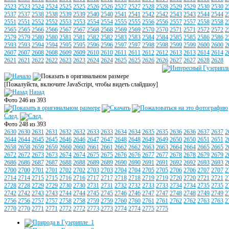
2523
2523
2524
2524
2525
2525
2526
2526
2527
2527
2528
2528
2529
2529
2530
2530
2
2537
2537
2538
2538
2539
2539
2540
2540
2541
2541
2542
2542
2543
2543
2544
2544
2
2551
2551
2552
2552
2553
2553
2554
2554
2555
2555
2556
2556
2557
2557
2558
2558
2
2565
2565
2566
2566
2567
2567
2568
2568
2569
2569
2570
2570
2571
2571
2572
2572
2
2579
2579
2580
2580
2581
2581
2582
2582
2583
2583
2584
2584
2585
2585
2586
2586
2
2593
2593
2594
2594
2595
2595
2596
2596
2597
2597
2598
2598
2599
2599
2600
2600
2
2607
2607
2608
2608
2609
2609
2610
2610
2611
2611
2612
2612
2613
2613
2614
2614
2
2621
2621
2622
2622
2623
2623
2624
2624
2625
2625
2626
2626
2627
2627
2628
2628
[Пожалуйста, включите JavaScript, чтобы видеть слайдшоу]
Назад
Фото 246 из 393
След.
Фото 248 из 393
2630
2630
2631
2631
2632
2632
2633
2633
2634
2634
2635
2635
2636
2636
2637
2637
2
2644
2644
2645
2645
2646
2646
2647
2647
2648
2648
2649
2649
2650
2650
2651
2651
2
2658
2658
2659
2659
2660
2660
2661
2661
2662
2662
2663
2663
2664
2664
2665
2665
2
2672
2672
2673
2673
2674
2674
2675
2675
2676
2676
2677
2677
2678
2678
2679
2679
2
2686
2686
2687
2687
2688
2688
2689
2689
2690
2690
2691
2691
2692
2692
2693
2693
2
2700
2700
2701
2701
2702
2702
2703
2703
2704
2704
2705
2705
2706
2706
2707
2707
2
2714
2714
2715
2715
2716
2716
2717
2717
2718
2718
2719
2719
2720
2720
2721
2721
2
2728
2728
2729
2729
2730
2730
2731
2731
2732
2732
2733
2733
2734
2734
2735
2735
2
2742
2742
2743
2743
2744
2744
2745
2745
2746
2746
2747
2747
2748
2748
2749
2749
2
2756
2756
2757
2757
2758
2758
2759
2759
2760
2760
2761
2761
2762
2762
2763
2763
2
2770
2770
2771
2771
2772
2772
2773
2773
2774
2774
2775
2775