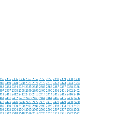
355
2355
2356
2356
2357
2357
2358
2358
2359
2359
2360
2360
369
2369
2370
2370
2371
2371
2372
2372
2373
2373
2374
2374
383
2383
2384
2384
2385
2385
2386
2386
2387
2387
2388
2388
397
2397
2398
2398
2399
2399
2400
2400
2401
2401
2402
2402
411
2411
2412
2412
2413
2413
2414
2414
2415
2415
2416
2416
461
2461
2462
2462
2463
2463
2464
2464
2465
2465
2466
2466
475
2475
2476
2476
2477
2477
2478
2478
2479
2479
2480
2480
489
2489
2490
2490
2491
2491
2492
2492
2493
2493
2494
2494
503
2503
2504
2504
2505
2505
2506
2506
2507
2507
2508
2508
517
2517
2518
2518
2519
2519
2520
2520
2521
2521
2522
2522