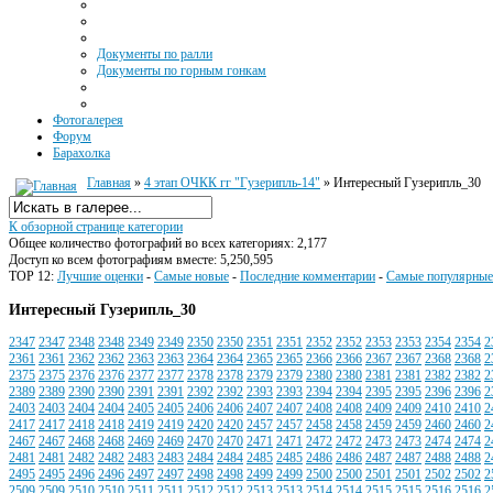
Документы по ралли
Документы по горным гонкам
Фотогалерея
Форум
Барахолка
Главная
»
4 этап ОЧКК гг "Гузерипль-14"
» Интересный Гузерипль_30
К обзорной странице категории
Общее количество фотографий во всех категориях: 2,177
Доступ ко всем фотографиям вместе: 5,250,595
TOP 12:
Лучшие оценки
-
Самые новые
-
Последние комментарии
-
Самые популярные
Интересный Гузерипль_30
2347
2347
2348
2348
2349
2349
2350
2350
2351
2351
2352
2352
2353
2353
2354
2354
2
2361
2361
2362
2362
2363
2363
2364
2364
2365
2365
2366
2366
2367
2367
2368
2368
2
2375
2375
2376
2376
2377
2377
2378
2378
2379
2379
2380
2380
2381
2381
2382
2382
2
2389
2389
2390
2390
2391
2391
2392
2392
2393
2393
2394
2394
2395
2395
2396
2396
2
2403
2403
2404
2404
2405
2405
2406
2406
2407
2407
2408
2408
2409
2409
2410
2410
2
2417
2417
2418
2418
2419
2419
2420
2420
2457
2457
2458
2458
2459
2459
2460
2460
2
2467
2467
2468
2468
2469
2469
2470
2470
2471
2471
2472
2472
2473
2473
2474
2474
2
2481
2481
2482
2482
2483
2483
2484
2484
2485
2485
2486
2486
2487
2487
2488
2488
2
2495
2495
2496
2496
2497
2497
2498
2498
2499
2499
2500
2500
2501
2501
2502
2502
2
2509
2509
2510
2510
2511
2511
2512
2512
2513
2513
2514
2514
2515
2515
2516
2516
2