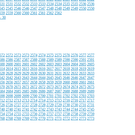
531
2531
2532
2532
2533
2533
2534
2534
2535
2535
2536
2536
545
2545
2546
2546
2547
2547
2548
2548
2549
2549
2550
2550
559
2559
2560
2560
2561
2561
2562
2562
572
2572
2573
2573
2574
2574
2575
2575
2576
2576
2577
2577
586
2586
2587
2587
2588
2588
2589
2589
2590
2590
2591
2591
600
2600
2601
2601
2602
2602
2603
2603
2604
2604
2605
2605
614
2614
2615
2615
2616
2616
2617
2617
2618
2618
2619
2619
628
2628
2629
2629
2630
2630
2631
2631
2632
2632
2633
2633
642
2642
2643
2643
2644
2644
2645
2645
2646
2646
2647
2647
656
2656
2657
2657
2658
2658
2659
2659
2660
2660
2661
2661
670
2670
2671
2671
2672
2672
2673
2673
2674
2674
2675
2675
684
2684
2685
2685
2686
2686
2687
2687
2688
2688
2689
2689
698
2698
2699
2699
2700
2700
2701
2701
2702
2702
2703
2703
712
2712
2713
2713
2714
2714
2715
2715
2716
2716
2717
2717
726
2726
2727
2727
2728
2728
2729
2729
2730
2730
2731
2731
740
2740
2741
2741
2742
2742
2743
2743
2744
2744
2745
2745
754
2754
2755
2755
2756
2756
2757
2757
2758
2758
2759
2759
768
2768
2769
2769
2770
2770
2771
2771
2772
2772
2773
2773