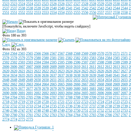
2523
2523
2524
2524
2525
2525
2526
2526
2527
2527
2528
2528
2529
2529
2530
2530
2
2537
2537
2538
2538
2539
2539
2540
2540
2541
2541
2542
2542
2543
2543
2544
2544
2
2551
2551
2552
2552
2553
2553
2554
2554
2555
2555
2556
2556
2557
2557
2558
2558
2
[Пожалуйста, включите JavaScript, чтобы видеть слайдшоу]
Назад
Фото 180 из 393
След.
Фото 182 из 393
2564
2564
2565
2565
2566
2566
2567
2567
2568
2568
2569
2569
2570
2570
2571
2571
2
2578
2578
2579
2579
2580
2580
2581
2581
2582
2582
2583
2583
2584
2584
2585
2585
2
2592
2592
2593
2593
2594
2594
2595
2595
2596
2596
2597
2597
2598
2598
2599
2599
2
2606
2606
2607
2607
2608
2608
2609
2609
2610
2610
2611
2611
2612
2612
2613
2613
2
2620
2620
2621
2621
2622
2622
2623
2623
2624
2624
2625
2625
2626
2626
2627
2627
2
2634
2634
2635
2635
2636
2636
2637
2637
2638
2638
2639
2639
2640
2640
2641
2641
2
2648
2648
2649
2649
2650
2650
2651
2651
2652
2652
2653
2653
2654
2654
2655
2655
2
2662
2662
2663
2663
2664
2664
2665
2665
2666
2666
2667
2667
2668
2668
2669
2669
2
2676
2676
2677
2677
2678
2678
2679
2679
2680
2680
2681
2681
2682
2682
2683
2683
2
2690
2690
2691
2691
2692
2692
2693
2693
2694
2694
2695
2695
2696
2696
2697
2697
2
2704
2704
2705
2705
2706
2706
2707
2707
2708
2708
2709
2709
2710
2710
2711
2711
2
2718
2718
2719
2719
2720
2720
2721
2721
2722
2722
2723
2723
2724
2724
2725
2725
2
2732
2732
2733
2733
2734
2734
2735
2735
2736
2736
2737
2737
2738
2738
2739
2739
2
2746
2746
2747
2747
2748
2748
2749
2749
2750
2750
2751
2751
2752
2752
2753
2753
2
2760
2760
2761
2761
2762
2762
2763
2763
2764
2764
2765
2765
2766
2766
2767
2767
2
2774
2774
2775
2775